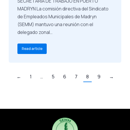
SECRETARÍA DE TRABAJO EN PUERTO
MADRYN La comisión directiva del Sindicato
de Empleados Municipales de Madryn
(SEMM) mantuvo una reunión con el
delegado zonal…
Read article
←
1
…
5
6
7
8
9
→