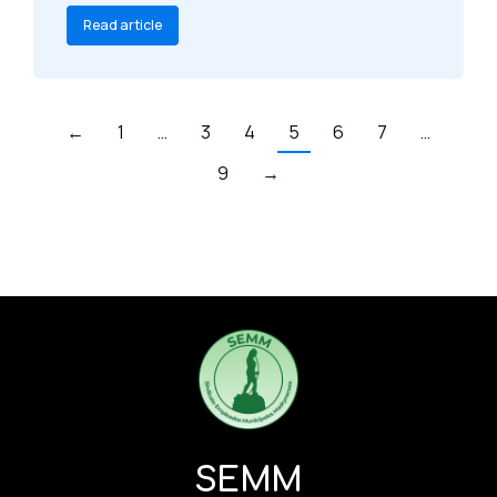
Read article
←
1
…
3
4
5
6
7
…
9
→
SEMM